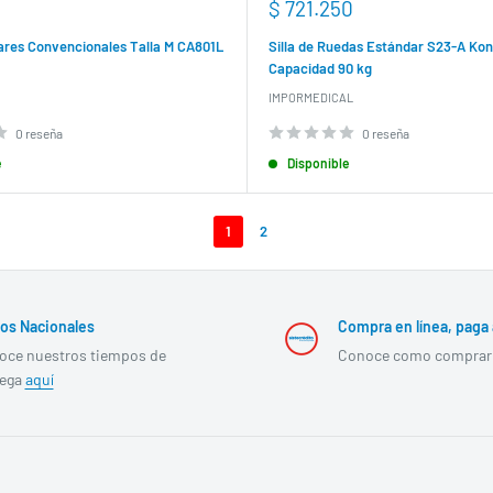
Precio
$ 721.250
de
venta
ares Convencionales Talla M CA801L
Silla de Ruedas Estándar S23-A Kon
Capacidad 90 kg
IMPORMEDICAL
0 reseña
0 reseña
e
Disponible
1
2
os Nacionales
Compra en línea, paga 
oce nuestros tiempos de
Conoce como compra
rega
aquí