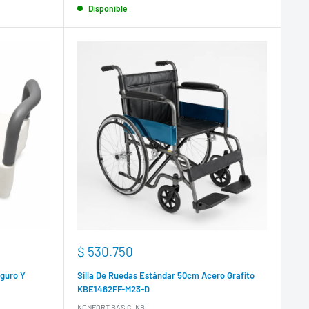
Disponible
Precio
$ 530.750
de
venta
eguro Y
Silla De Ruedas Estándar 50cm Acero Grafito
KBE1462FF-M23-D
KONFORT BASIC, KB