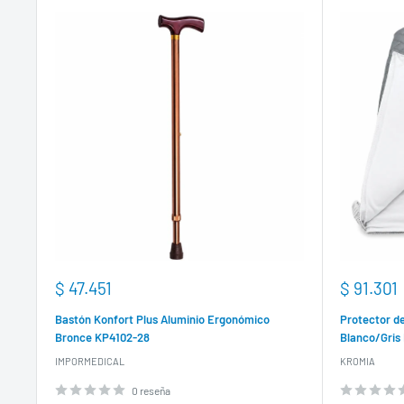
Precio
Precio
$ 47.451
$ 91.301
de
de
venta
venta
Bastón Konfort Plus Aluminio Ergonómico
Protector de
Bronce KP4102-28
Blanco/Gris
IMPORMEDICAL
KROMIA
0 reseña