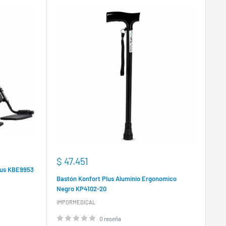
Precio
$ 47.451
de
Plus KBE9953
venta
Bastón Konfort Plus Aluminio Ergonomico
Negro KP4102-20
IMPORMEDICAL
0 reseña