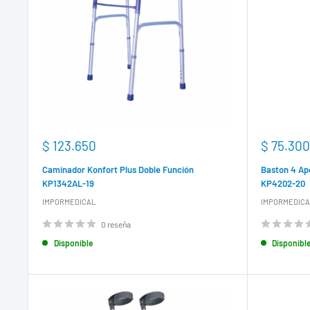
Precio
Precio
$ 123.650
$ 75.300
de
de
venta
venta
Caminador Konfort Plus Doble Función
Baston 4 Ap
KP1342AL-19
KP4202-20
IMPORMEDICAL
IMPORMEDICA
0 reseña
Disponible
Disponibl