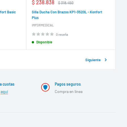
Precio
$ 238.838
Precio
$ 318.450
de
habitual
venta
fort Basic
Silla Ducha Con Brazos KP1-3520L - Konfort
Plus
IMPORMEDICAL
0 reseña
Disponible
Siguiente
a cuotas
Pagos seguros
r
aquí
Compra en línea