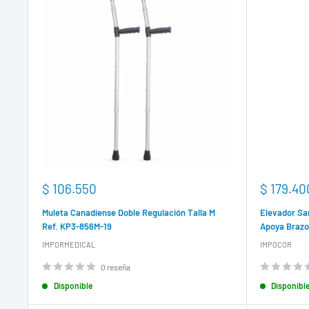
Precio
Precio
$ 106.550
$ 179.40
de
de
venta
venta
Muleta Canadiense Doble Regulación Talla M
Elevador Sa
Ref. KP3-856M-19
Apoya Brazo
IMPORMEDICAL
IMPOCOR
0 reseña
Disponible
Disponibl