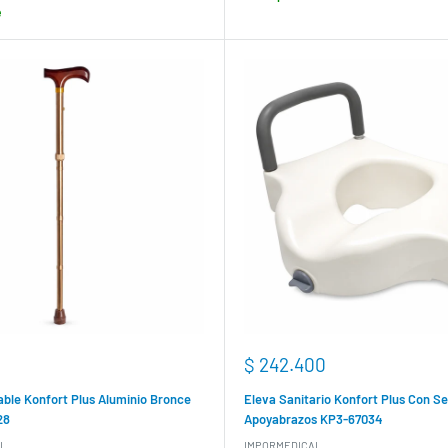
e
Precio
$ 242.400
de
venta
ble Konfort Plus Aluminio Bronce
Eleva Sanitario Konfort Plus Con S
28
Apoyabrazos KP3-67034
L
IMPORMEDICAL