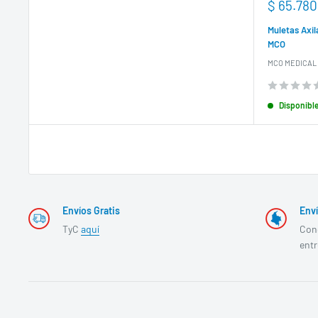
Precio
$ 65.780
de
venta
Muletas Axil
MCO
MCO MEDICAL
Disponibl
Envíos Gratis
Enví
TyC
aquí
Con
ent