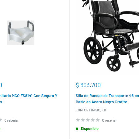
Precio
0
$ 693.700
de
venta
nitario MCO FS8141 Con Seguro Y
Silla de Ruedas de Transporte 46 c
s
Basic en Acero Negro Grafito
KONFORT BASIC, KB
0 reseña
0 reseña
e
Disponible