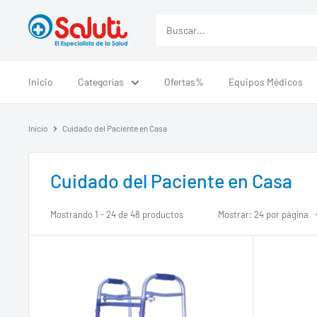
Ir
Saluti
directamente
al
contenido
Inicio
Categorías
Ofertas%
Equipos Médicos
Inicio
Cuidado del Paciente en Casa
Cuidado del Paciente en Casa
Mostrando 1 - 24 de 48 productos
Mostrar: 24 por página