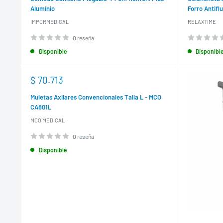
Aluminio
Forro Antiflu
IMPORMEDICAL
RELAXTIME
0 reseña
Disponible
Disponibl
Precio
$ 70.713
de
venta
Muletas Axilares Convencionales Talla L - MCO
CA801L
MCO MEDICAL
0 reseña
Disponible