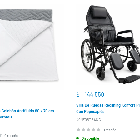
Precio
$ 1.144.550
de
venta
Silla De Ruedas Reclining Konfort 
 Colchón Antifluido 90 x 70 cm
Con Reposapiés
 Kromia
KONFORT BASIC
0 reseña
0 reseña
Disponible