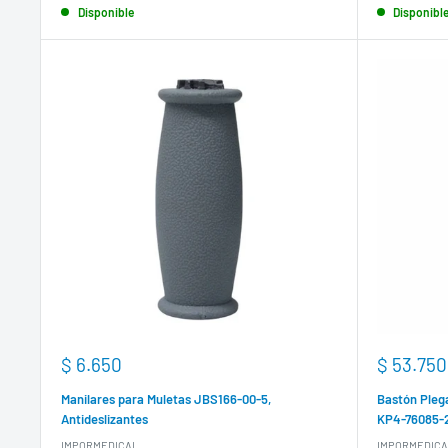
Disponible
Disponibl
Precio
Precio
$ 6.650
$ 53.750
de
de
venta
venta
Manilares para Muletas JBS166-00-5,
Bastón Plega
Antideslizantes
KP4-76085-
IMPORMEDICAL
IMPORMEDICA