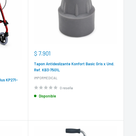
Precio
$ 7.901
de
venta
Tapon Antideslizante Konfort Basic Gris x Und.
Ref. KB3-7501L
IMPORMEDICAL
lus KP271-
0 reseña
Disponible