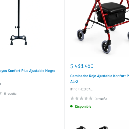
Precio
$ 438.450
de
oyos Konfort Plus Ajustable Negro
venta
Caminador Rojo Ajustable Konfort P
AL-2
L
IMPORMEDICAL
0 reseña
0 reseña
e
Disponible