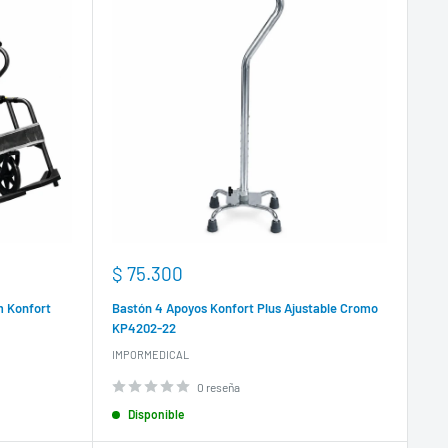
Precio
$ 75.300
de
venta
m Konfort
Bastón 4 Apoyos Konfort Plus Ajustable Cromo
KP4202-22
IMPORMEDICAL
0 reseña
Disponible