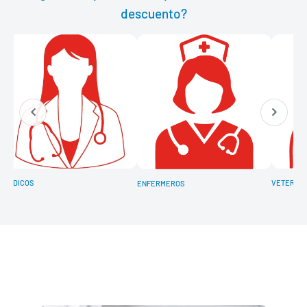
descuento?
MÉDICOS
VETERINA
ENFERMEROS