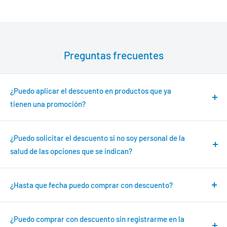
Preguntas frecuentes
¿Puedo aplicar el descuento en productos que ya
tienen una promoción?
No. El descuento no es acumulable con otras promociones.
¿Puedo solicitar el descuento si no soy personal de la
salud de las opciones que se indican?
No. El descuento es exclusivo para el personal de la salud
indicadas en esta página
¿Hasta que fecha puedo comprar con descuento?
Puede usarse en todas las compras hasta el 31 de Diciembre de
2026
¿Puedo comprar con descuento sin registrarme en la